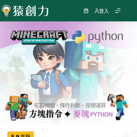
跳
至
登入
購
主
物
要
車
內
容
𝟱-𝟵 年級