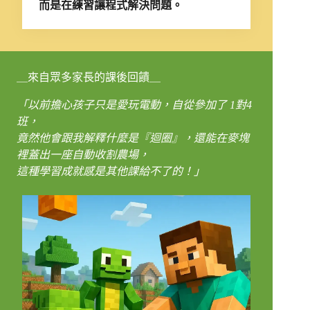
而是在練習讓程式解決問題。
＿來自眾多家長的課後回饋＿
「以前擔心孩子只是愛玩電動，自從參加了 1對4
班，
竟然他會跟我解釋什麼是『迴圈』，還能在麥塊
裡蓋出一座自動收割農場，
這種學習成就感是其他課給不了的！」