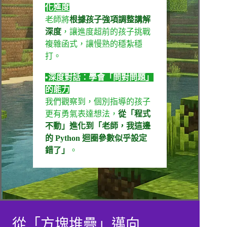
化進度
老師將
根據孩子強項調整講解
深度
，讓進度超前的孩子挑戰
複雜函式，讓慢熟的穩紮穩
打。
•深度對話：學會「問對問題」
的能力
我們觀察到，個別指導的孩子
更有勇氣表達想法，
從「程式
不動」進化到「老師，我這邊
的 Python 迴圈參數似乎設定
錯了」
。
從「方塊堆疊」邁向