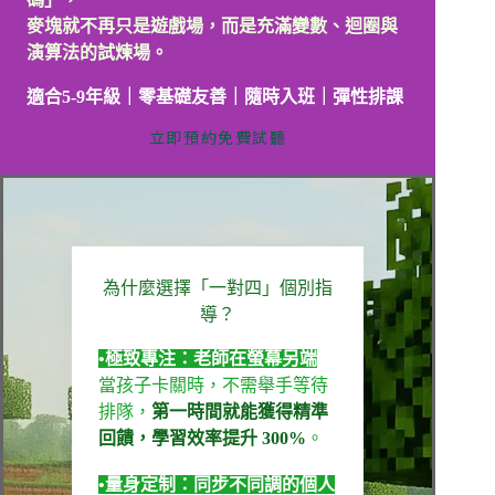
麥塊就不再只是遊戲場，而是充滿變數、迴圈與
演算法的試煉場。
適合
5-
9年級
｜零基礎友善
｜
隨時入班
｜
彈性排課
立即預約免費試聽
為什麼選擇「一對四」個別指
導？
•極致專注：老師在螢幕另端
當孩子卡關時，不需舉手等待
排隊，
第一時間就能獲得精準
回饋，學習效率提升 300%
。
•量身定制：同步不同調的個人