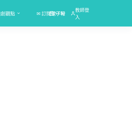
教師登
NT$
0
猿創觀點
✉ 訂閱電子報
購
入
物
車