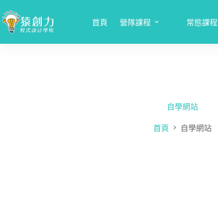
跳
至
首頁
營隊課程
常態課程
主
要
內
容
自學網站
首頁
自學網站