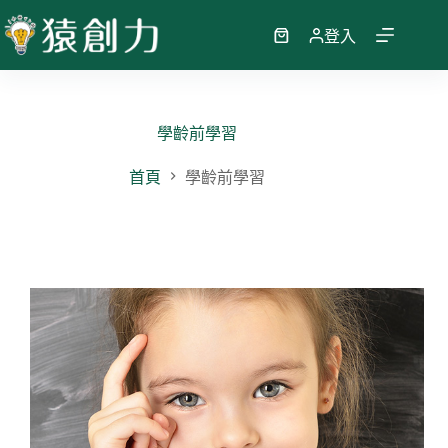
跳
至
登入
購
主
物
要
車
內
容
學齡前學習
首頁
學齡前學習