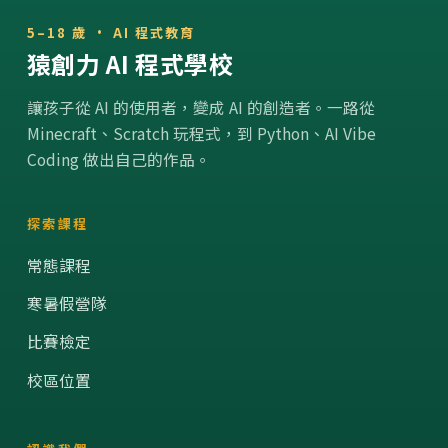
輯
5–18 歲 · AI 程式教育
思
猿創力 AI 程式學校
維!!
學
齡
讓孩子從 AI 的使用者，變成 AI 的創造者。一路從
前
Minecraft、Scratch 玩程式，到 Python、AI Vibe
孩
Coding 做出自己的作品。
子
的
5
探索課程
個
好
常態課程
遊
戲
寒暑假營隊
比賽檢定
校區位置