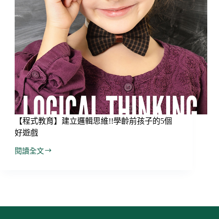
【程式教育】建立邏輯思維!!學齡前孩子的5個
好遊戲
閱讀全文
【程
式
教
育】
建
立
邏