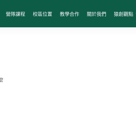
營隊課程
校區位置
教學合作
關於我們
猿創觀點
麼