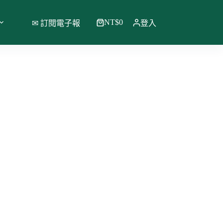
NT$
0
✉ 訂閱電子報
登入
購
物
車