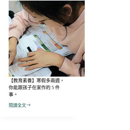
【教育素養】寒假多兩週，
你能跟孩子在家作的 5 件
事。
閱讀全文
【教
育
素
養】