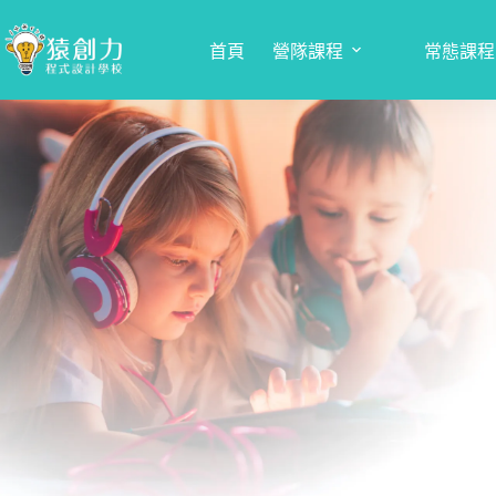
跳
至
首頁
營隊課程
常態課程
主
要
內
容