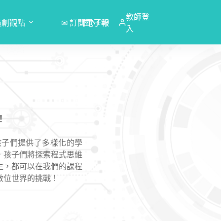
教師登
NT$
0
猿創觀點
✉ 訂閱電子報
購
入
物
車
！
on，為孩子們提供了多樣化的學
，孩子們將探索程式思維
生，都可以在我們的課程
數位世界的挑戰！