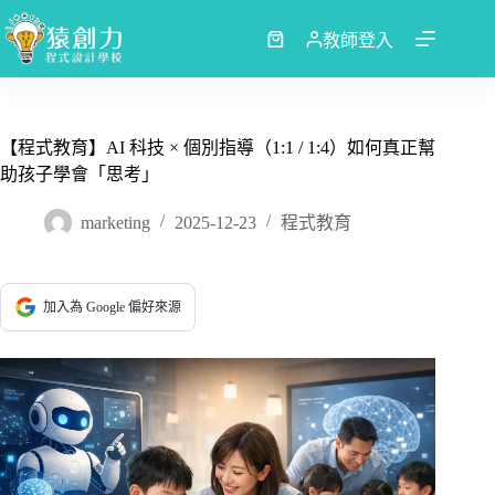
跳
至
教師登入
購
主
物
要
車
內
容
【程式教育】AI 科技 × 個別指導（1:1 / 1:4）如何真正幫
助孩子學會「思考」
marketing
2025-12-23
程式教育
加入為 Google 偏好來源