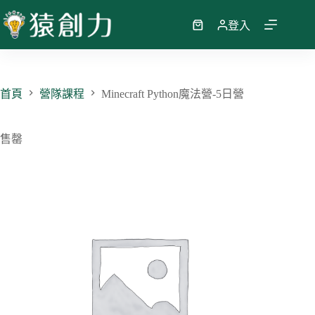
跳
至
登入
購
主
物
要
車
內
容
首頁
營隊課程
Minecraft Python魔法營-5日營
售罄