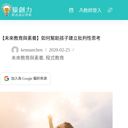
跳
至
教師登入
購
主
物
要
車
內
容
【未來教育與素養】如何幫助孩子建立批判性思考
kennanchen
2020-02-25
未來教育與素養
,
程式教育
加入為 Google 偏好來源