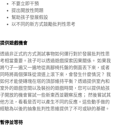
不要立即干預
提出開放性問題
幫助孩子發展假設
以不同的新方式鼓勵批判性思考
提供遊戲機會
透過非正式的方式測試事物如何運行對於發展批判性思
考相當重要。孩子可以透過遊戲探索因果關係。 如果我
將勺子一遍又一遍地從高腳椅托盤的側面丟下來，或者
同時將兩個彈珠從滑道上滾下來，會發生什麼情況？ 我
如何才能使磚塊在塔的頂部維持平衡？透過提供室內和
室外的遊戲空間以及裝扮的遊戲時間，您可以提供給孩
子開放的機會嘗試一些新東西並觀察反應； 然後嘗試其
他方法，看看是否可以產生不同的反應。這些動手做的
經驗為以後的抽象批判性思維提供了不可或缺的基礎。
暫停並等待