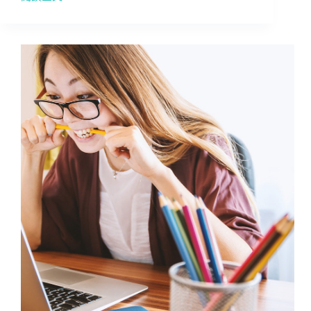
【程
式
教
育】
超
過
一
半
的
18-
24
歲
年
輕
人
都
希
望
他
們
學
過