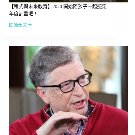
【程式與未來教育】2020 開始陪孩子一起擬定
年度計畫吧!!
閱讀全文
【程
式
與
未
來
教
育】
2020
開
始
陪
孩
子
一
起
擬
定
年