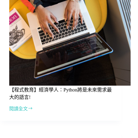
免
費
自
學
程
式
教
育
的
網
站
【程式教育】經濟學人：Python將是未來需求最
大的語言!
閱讀全文
【程
式
教
育】
經