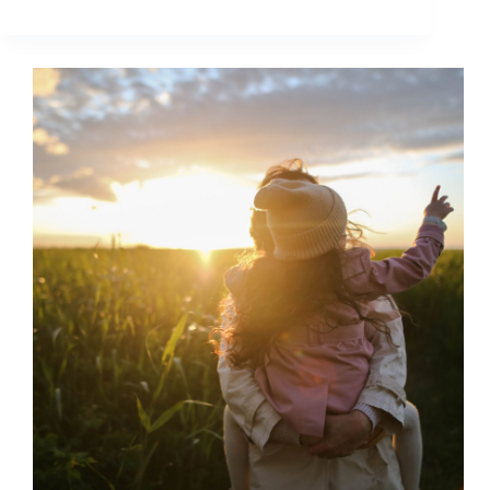
【程
式
教
育】
學
習
的
過
程
中
應
該
讓
孩
子
參
加
程
式
競
賽
嗎？