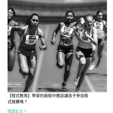
「運
算
思
維」
解
決
肥
胖
問
題
【程式教育】學習的過程中應該讓孩子參加程
式競賽嗎？
閱讀全文