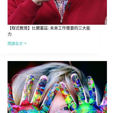
度
計
畫
吧!!
【程式教育】比爾蓋茲: 未來工作需要的三大能
力
閱讀全文
【程
式
教
育】
比
爾
蓋
茲:
未
來
工
作
需