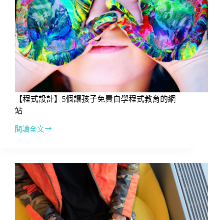
要
的
三
大
能
力
【程式設計】5個讓孩子免費自學程式教育的網
站
閱讀全文
【程
式
設
計】
5
個
讓
孩
子