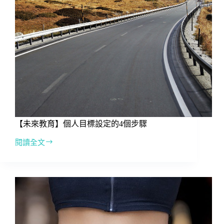
【未來教育】個人目標設定的4個步驟
閱讀全文
【未
來
教
育】
個
人
目
標