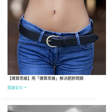
設
定
的
4
個
步
驟
【運算思維】用「運算思維」解決肥胖問題
閱讀全文
【運
算
思
維】
用