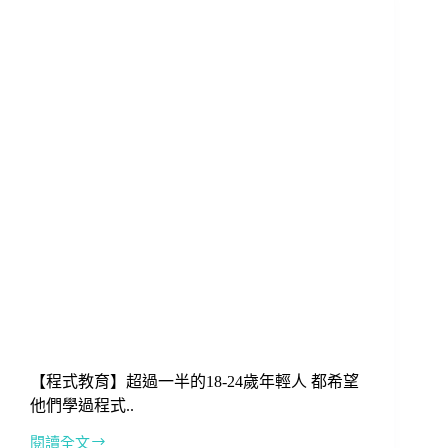
濟
學
人：
Python
將
是
未
來
需
求
最
大
的
語
言!
【程式教育】超過一半的18-24歲年輕人 都希望
他們學過程式..
閱讀全文