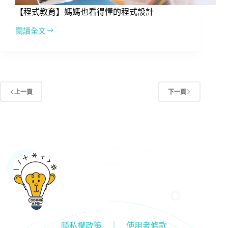
程
【程式教育】媽媽也看得懂的程式設計
式..
閱讀全文
【程
式
教
育】
媽
媽
上一頁
下一頁
也
看
得
懂
的
程
式
設
計
隱私權政策 ｜ 使用者條款