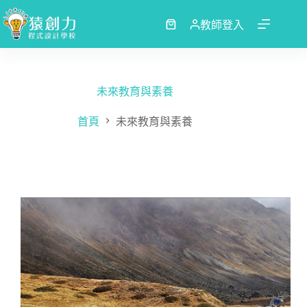
跳
至
教師登入
購
主
物
要
車
內
容
未來教育與素養
首頁
未來教育與素養