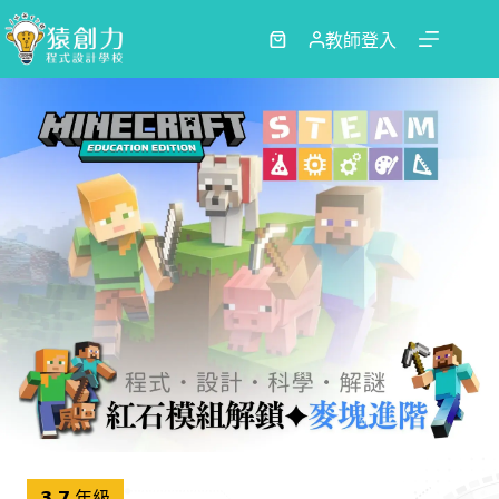
跳
至
教師登入
購
主
物
要
車
內
容
𝟯-𝟳 年級