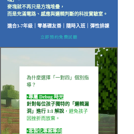
麥塊就不再只是方塊堆疊，
而是充滿電路、感應與邏輯判斷的科技實驗室。
適合
3-7
年級
｜零基礎友善
｜
隨時入班
｜
彈性排課
立即預約免費試聽
為什麼選擇「一對四」個別指
導？
•專屬 Debug 時光
針對每位孩子獨特的「邏輯漏
洞」進行 1:1 解說
，避免孩子
因挫折而放棄。
•客製化專案導向