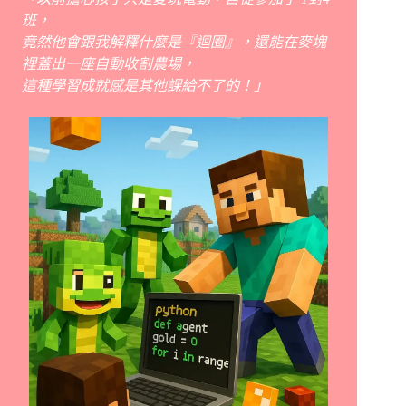
班，
竟然他會跟我解釋什麼是『迴圈』，還能在麥塊
裡蓋出一座自動收割農場，
這種學習成就感是其他課給不了的！」