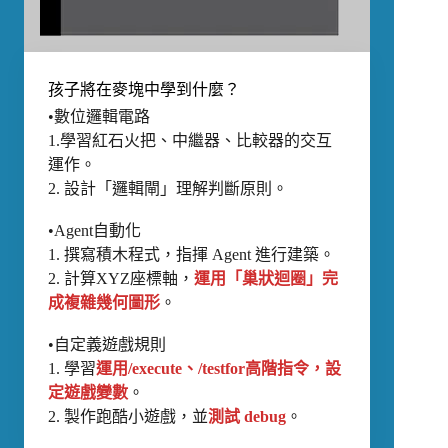
孩子將在麥塊中學到什麼？
•數位邏輯電路
1.學習紅石火把、中繼器、比較器的交互
運作。
2. 設計「邏輯閘」理解判斷原則。
•Agent自動化
1. 撰寫積木程式，指揮 Agent 進行建築。
2. 計算XYZ座標軸，
運用「巢狀迴圈」完
成複雜幾何圖形
。
•自定義遊戲規則
1. 學習
運用/execute、/testfor高階指令，設
定遊戲變數
。
2. 製作跑酷小遊戲，並
測試 debug
。