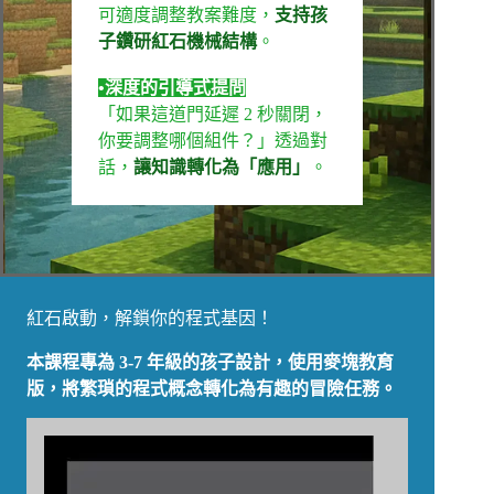
可適度調整教案難度，
支持孩
子鑽研紅石機械結構
。
•深度的引導式提問
「如果這道門延遲 2 秒關閉，
你要調整哪個組件？」透過對
話，
讓知識轉化為「應用」
。
紅石啟動，解鎖你的程式基因！
本課程專為 3-7 年級的孩子設計，使用麥塊教育
版，將繁瑣的程式概念轉化為有趣的冒險任務。